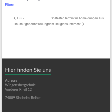
Eltern
Spätester Termin für Abmeldungen aus
HSL-
Hausaufgabenbetreuung
dem Religionsunterricht
Hier finden Sie uns
Adresse
Wingertsbergschule
Vorderer Rheil 12
74889 Sinsheim-Reihen